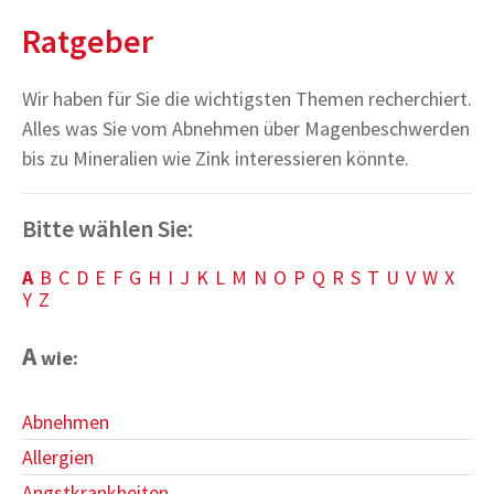
Ratgeber
Wir haben für Sie die wichtigsten Themen recherchiert.
Alles was Sie vom Abnehmen über Magenbeschwerden
bis zu Mineralien wie Zink interessieren könnte.
Bitte wählen Sie:
A
B
C
D
E
F
G
H
I
J
K
L
M
N
O
P
Q
R
S
T
U
V
W
X
Y
Z
A
wie:
Abnehmen
Allergien
Angstkrankheiten