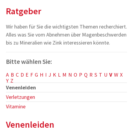
Ratgeber
Wir haben für Sie die wichtigsten Themen recherchiert.
Alles was Sie vom Abnehmen über Magenbeschwerden
bis zu Mineralien wie Zink interessieren könnte.
Bitte wählen Sie:
A
B
C
D
E
F
G
H
I
J
K
L
M
N
O
P
Q
R
S
T
U
V
W
X
Y
Z
Venenleiden
Verletzungen
Vitamine
Venenleiden